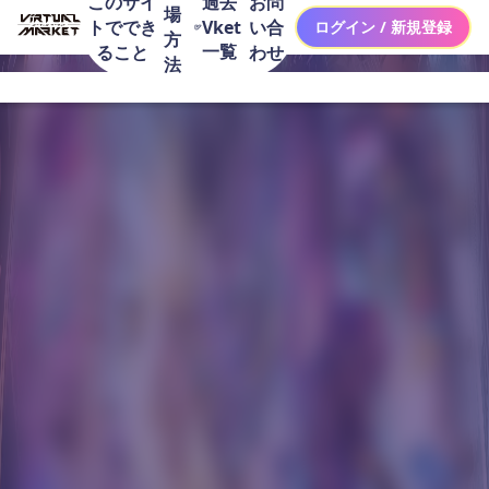
このサイ
お問
過去
場
トででき
い合
Vket
ログイン / 新規登録
方
一覧
ること
わせ
法