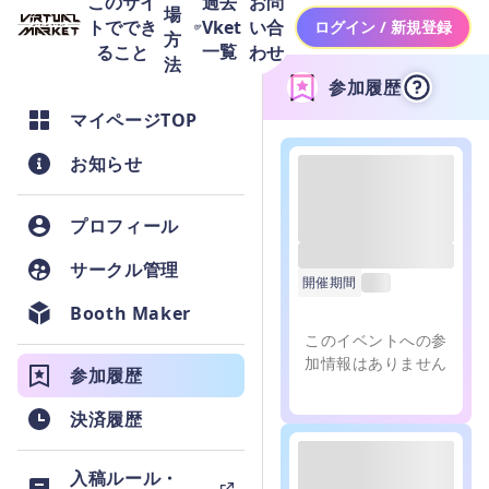
このサイ
お問
過去
場
トででき
い合
Vket
ログイン / 新規登録
方
一覧
ること
わせ
法
参加履歴
マイページTOP
お知らせ
プロフィール
------
サークル管理
開催期間
------
Booth Maker
このイベントへの参
加情報はありません
参加履歴
決済履歴
入稿ルール・