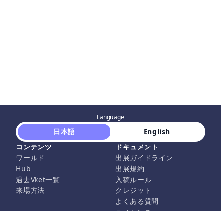
Language
 日本語 
 English 
コンテンツ
ドキュメント
ワールド
出展ガイドライン
Hub
出展規約
過去Vket一覧
入稿ルール
来場方法
クレジット
よくある質問
ライセンス