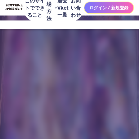
このサイ
お問
過去
場
トででき
い合
Vket
ログイン / 新規登録
方
一覧
ること
わせ
法