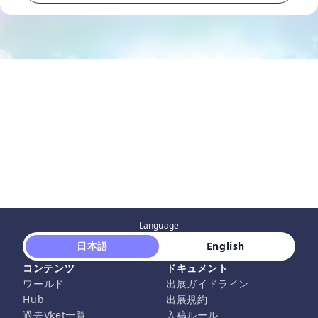
Language
 日本語 
 English 
コンテンツ
ドキュメント
ワールド
出展ガイドライン
Hub
出展規約
過去Vket一覧
入稿ルール