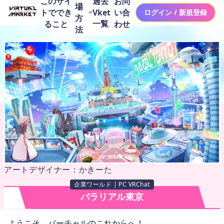
このサイ
お問
過去
場
トででき
い合
Vket
ログイン / 新規登録
方
一覧
ること
わせ
法
アートデザイナー：かきーた
企業ワールド | PC VRChat
パラリアル東京
ようこそ、バーチャルのこれからへ！
