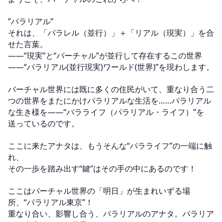
”パラリアル”

それは、「パラレル（並行）」＋「リアル（現実）」を合
せた言葉。

――“現実”と“バーチャル”が並行して存在するこの世界
――“パラリアル(並行現実)ワールド(世界)”を現わします。

バーチャル世界には既に多くの住民がいて、重なり合う二
つの世界をまたにかけパラリアルな生活を……パラリアル
な生き様を――“パラライフ（パラリアル・ライフ）”を
送っているのです。

ここに来たアナタは、もうそんな“パラライフ”の一端に触
れ、

その一歩を踏み出す“鍵”はその手の中にあるのです！

ここはバーチャル世界の「明日」が生まれいずる場
所、“パラリアル東京”！

重なり合い、影響し合う、パラリアルのアナタ。パラリア