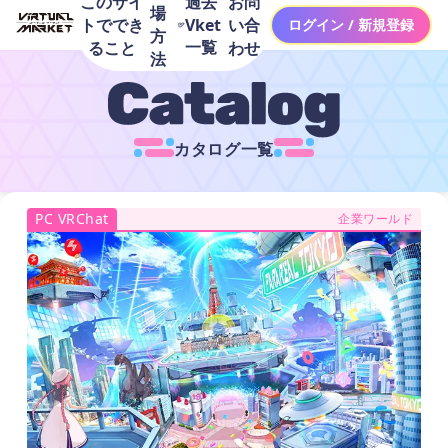
このサイ
お問
過去
場
トででき
い合
Vket
ログイン / 新規登録
方
一覧
ること
わせ
法
カタログ一覧
PC VRChat
企業ワールド