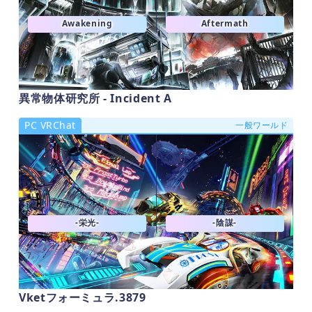
Awakening
Aftermath
異常物体研究所 - Incident A
PC VRChat
一般ワールド
-栄光-
-陰謀-
Vketフォーミュラ.3879