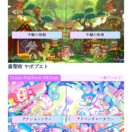
中願の秋朝
中願の秋夜
森聖街 ヤポプエト
Cross-Platform VRChat
一般ワールド
アクションシティ
アドベンチャータウン