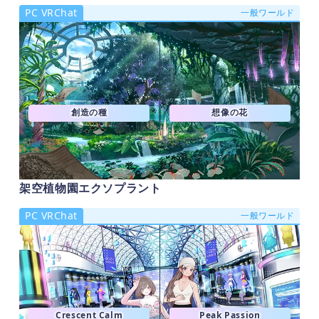
PC VRChat
一般ワールド
創造の種
想像の花
架空植物園エクソプラント
PC VRChat
一般ワールド
Crescent Calm
Peak Passion