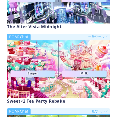
The Alter Vista Midnight
PC VRChat
一般ワールド
Sugar
Milk
Sweet×2 Tea Party Rebake
PC VRChat
一般ワールド