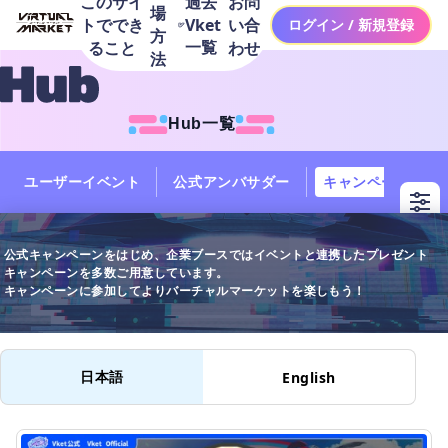
このサイ
お問
過去
場
トででき
い合
Vket
ログイン / 新規登録
方
一覧
ること
わせ
法
Hub一覧
ユーザーイベント
公式アンバサダー
キャンペーン
公式キャンペーンをはじめ、企業ブースではイベントと連携したプレゼント
キャンペーンを多数ご用意しています。

キャンペーンに参加してよりバーチャルマーケットを楽しもう！
日本語
English