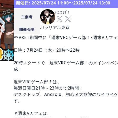
開催日: 2025/07/24 11:00〜2025/07/24 13:00
ぼどげ！
主催者
パラリアル東京
開催会場
**VKET期間中に「週末VRCゲーム部！×週末Vカフェ
日時：7月24日（木）20時〜22時

20時スタートで、週末VRCゲーム部！のメインイベ
成！

週末VRCゲーム部！は、

毎週日曜日21時～23時まで2時間！

デスクトップ、Android、初心者大歓迎のワイワ
す。

＃週末Vカフェは、
