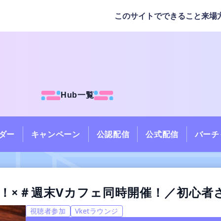
このサイトでできること
来場
Hub一覧
ダー
キャンペーン
公認配信
公式配信
バーチ
ム部！×＃週末Vカフェ同時開催！／初心
視聴者参加
Vketラウンジ