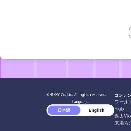
©HIKKY Co.,Ltd. All rights reserved.
コンテ
ワール
Language
Hub
 日本語 
 English 
過去Vk
来場方