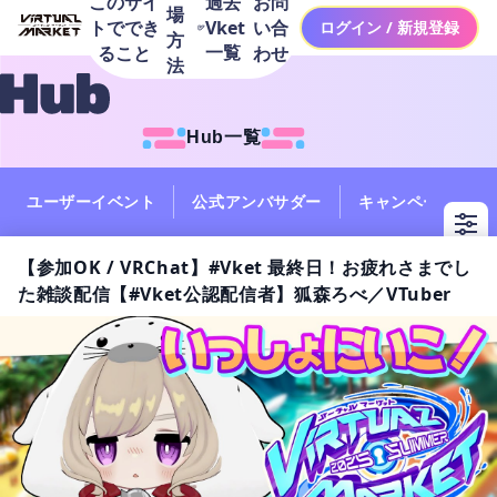
このサイ
お問
過去
場
トででき
い合
Vket
ログイン / 新規登録
方
一覧
ること
わせ
法
Hub一覧
ユーザーイベント
公式アンバサダー
キャンペーン
【参加OK / VRChat】#Vket 最終日！お疲れさまでし
た雑談配信【#Vket公認配信者】狐森ろべ／VTuber