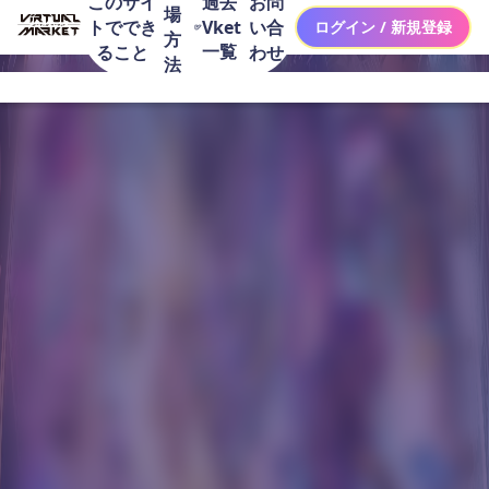
このサイ
お問
過去
場
トででき
い合
Vket
ログイン / 新規登録
方
一覧
ること
わせ
法