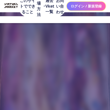
このサイ
お問
過去
場
トででき
い合
Vket
ログイン / 新規登録
方
一覧
ること
わせ
法