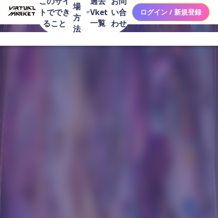
このサイ
お問
過去
場
トででき
い合
Vket
ログイン / 新規登録
方
一覧
ること
わせ
法