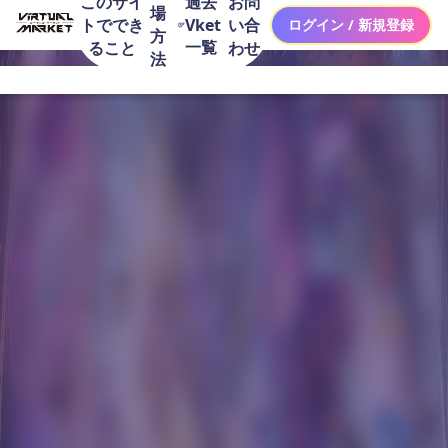
このサイ
お問
過去
場
トででき
い合
Vket
ログイン / 新規登録
方
一覧
ること
わせ
法