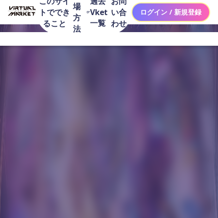
このサイ
お問
過去
場
トででき
い合
Vket
ログイン / 新規登録
方
一覧
ること
わせ
法