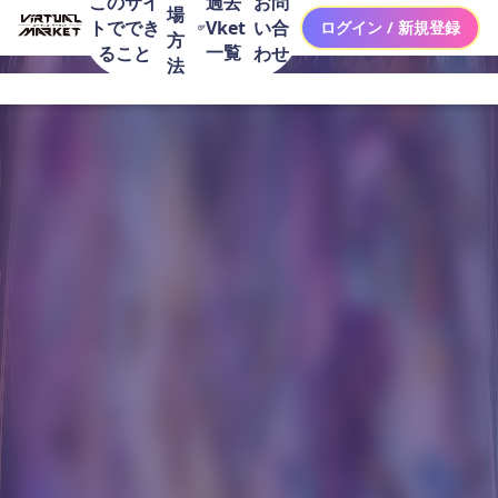
このサイ
お問
過去
場
トででき
い合
Vket
ログイン / 新規登録
方
一覧
ること
わせ
法