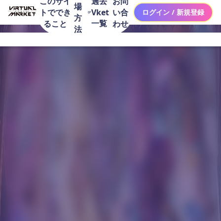
このサイ
お問
過去
場
トででき
い合
Vket
ログイン / 新規登録
方
一覧
ること
わせ
法