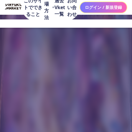
このサイ
お問
過去
場
トででき
い合
Vket
ログイン / 新規登録
方
一覧
ること
わせ
法