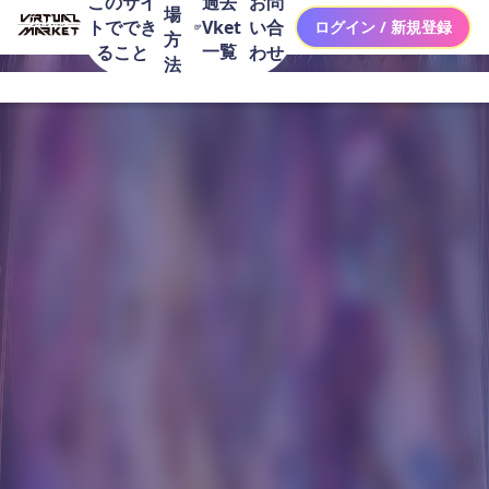
このサイ
お問
過去
場
トででき
い合
Vket
ログイン / 新規登録
方
一覧
ること
わせ
法