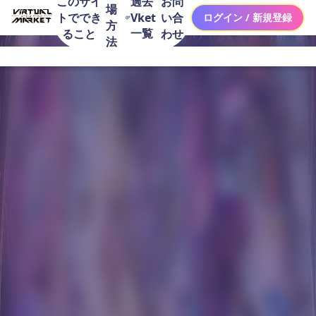
このサイ
お問
過去
場
トででき
い合
Vket
ログイン / 新規登録
方
一覧
ること
わせ
法