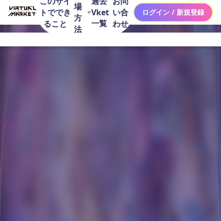
このサイ
お問
過去
場
トででき
い合
Vket
ログイン / 新規登録
方
一覧
ること
わせ
法