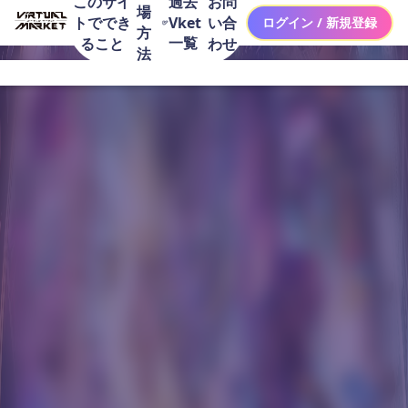
このサイ
お問
過去
場
トででき
い合
Vket
ログイン / 新規登録
方
一覧
ること
わせ
法