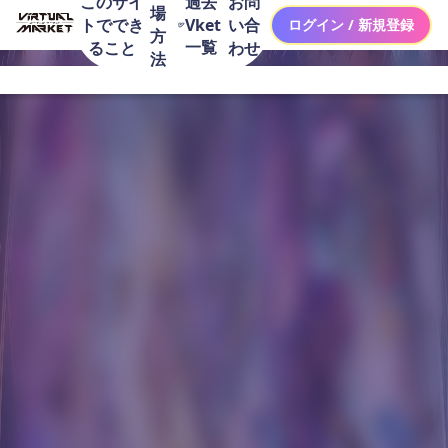
このサイ
お問
過去
場
トででき
い合
Vket
ログイン / 新規登録
方
一覧
ること
わせ
法