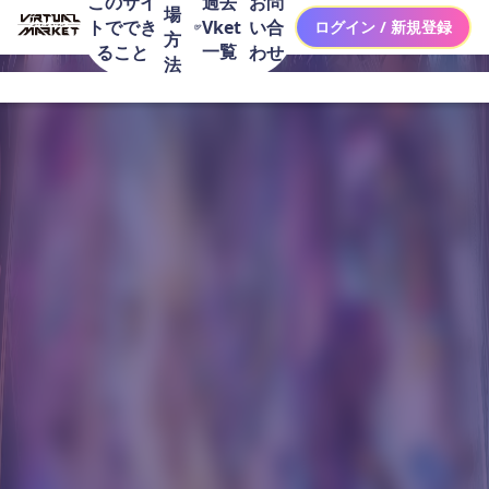
このサイ
お問
過去
場
トででき
い合
Vket
ログイン / 新規登録
方
一覧
ること
わせ
法