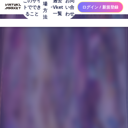
このサイ
お問
過去
場
トででき
い合
Vket
ログイン / 新規登録
方
一覧
ること
わせ
法