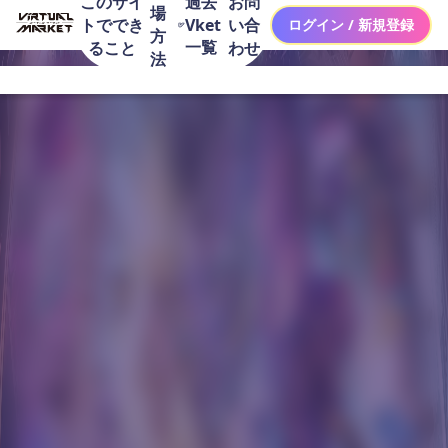
このサイ
お問
過去
場
トででき
い合
Vket
ログイン / 新規登録
方
一覧
ること
わせ
法