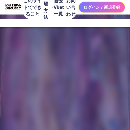
このサイ
お問
過去
場
トででき
い合
Vket
ログイン / 新規登録
方
一覧
ること
わせ
法