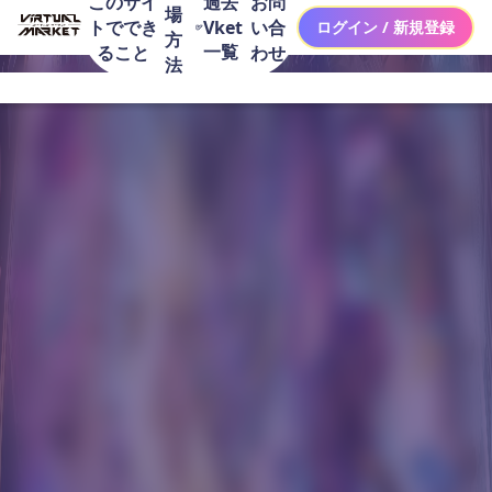
このサイ
お問
過去
場
トででき
い合
Vket
ログイン / 新規登録
方
一覧
ること
わせ
法