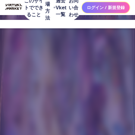
このサイ
お問
過去
場
トででき
い合
Vket
ログイン / 新規登録
方
一覧
ること
わせ
法