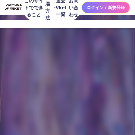
このサイ
お問
過去
場
トででき
い合
Vket
ログイン / 新規登録
方
一覧
ること
わせ
法