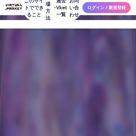
このサイ
お問
過去
場
トででき
い合
Vket
ログイン / 新規登録
方
一覧
ること
わせ
法