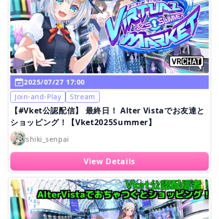
2025/07/27 17:00
Join-and-Play
Stream
【#Vket公認配信】 最終日！ Alter Vistaでお友達と
ショッピング！【Vket2025Summer】
shiki_senpai
View Details