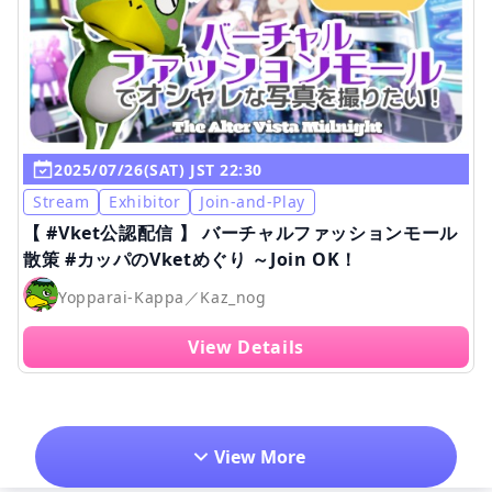
2025/07/26(SAT) JST 22:30
Stream
Exhibitor
Join-and-Play
【 #Vket公認配信 】 バーチャルファッションモール
散策 #カッパのVketめぐり ～Join OK！
Yopparai-Kappa／Kaz_nog
View Details
View More