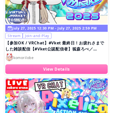
July 27, 2025 12:30 PM - July 27, 2025 2:59 PM
Stream
Join-and-Play
【参加OK / VRChat】#Vket 最終日！お疲れさまで
した雑談配信【#Vket公認配信者】狐森ろべ／
VTuber
komorilobe
View Details