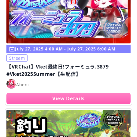
July 27, 2025 4:00 AM - July 27, 2025 6:00 AM
Stream
【VRChat】Vket最終日!フォーミュラ.3879
#Vket2025Summer【生配信】
Abeni
View Details