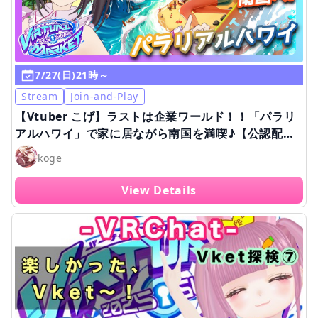
7/27(日)21時～
Stream
Join-and-Play
【Vtuber こげ】ラストは企業ワールド！！「パラリ
アルハワイ」で家に居ながら南国を満喫♪【公認配信/
参加型配信】
koge
View Details