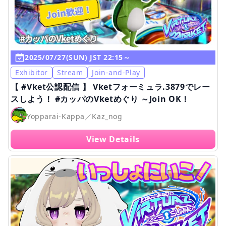
2025/07/27(SUN) JST 22:15～
Exhibitor
Stream
Join-and-Play
【 #Vket公認配信 】 Vketフォーミュラ.3879でレー
スしよう！ #カッパのVketめぐり ～Join OK！
Yopparai-Kappa／Kaz_nog
View Details