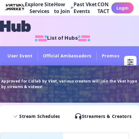
Explore Site
How
Past Vket
CON
Login
Services
to Join
Events
TACT
List of Hubs
User Event
Official Ambassadors
Promos
Col
Approved for Collab by Vket, various creators will join the Vket hype
by streams & videos!
Stream Schedules
Streamers & Creators