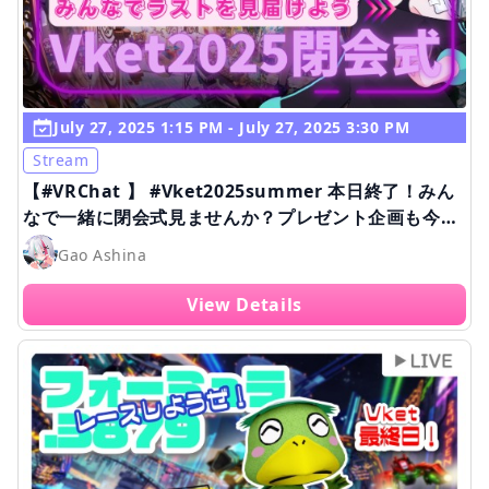
July 27, 2025 1:15 PM - July 27, 2025 3:30 PM
Stream
【#VRChat 】 #Vket2025summer 本日終了！みん
なで一緒に閉会式見ませんか？プレゼント企画も今日
まで！詳細は概要欄を見てね！※ミラー配信許可済み
Gao Ashina
View Details