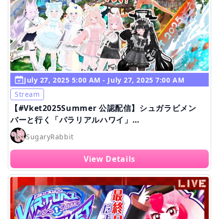
July 27, 2025 5:00 AM - July 27, 2025 7:00 AM
Stream
【#Vket2025Summer 公認配信】シュガラビメン
バーと行く「パラリアルハワイ」
【SugaryRabbit/VRChat】
SugaryRabbit
View Details