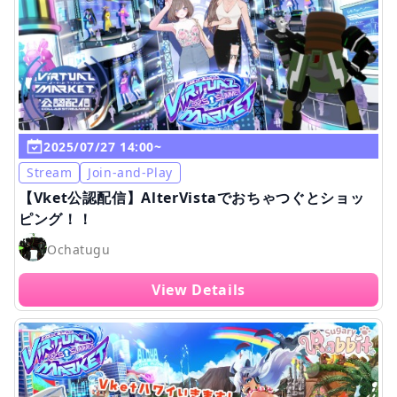
2025/07/27 14:00~
Stream
Join-and-Play
【Vket公認配信】AlterVistaでおちゃつぐとショッ
ピング！！
Ochatugu
View Details