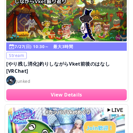
7/27(日) 10:30～ 最大3時間
Stream
[やり残し消化]釣りしながらVket前後のはなし
[VRChat]
Junked
View Details