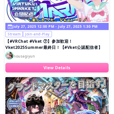
July 27, 2025 12:00 PM - July 27, 2025 1:30 PM
Stream
Join-and-Play
【#VRChat #Vket ⑦】参加歓迎！
Vket2025Summer最終日！【#Vket公認配信者】
nousagiyun
View Details