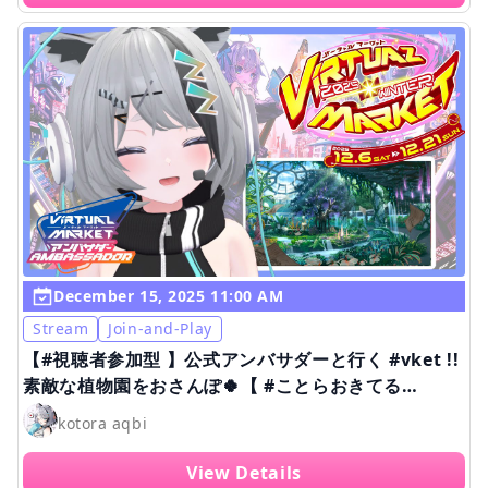
December 15, 2025 11:00 AM
Stream
Join-and-Play
【#視聴者参加型 】公式アンバサダーと行く #vket !!
素敵な植物園をおさんぽ🍀【 #ことらおきてる
/kotora aqbi 】
kotora aqbi
View Details