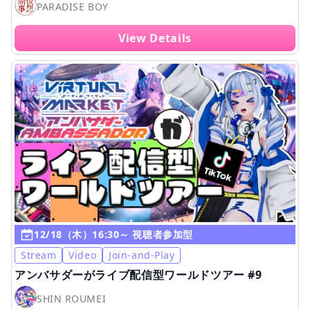
PARADISE BOY
View Details
12/18（木）16:30～ 視聴者参加型
Stream
Video
Join-and-Play
アンバサダーがライブ配信型ワールドツアー #9
SHIN ROUMEI