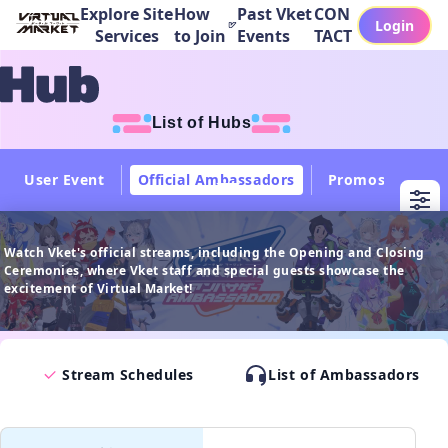
Explore Site
How
Past Vket
CON
Login
Services
to Join
Events
TACT
List of Hubs
User Event
Official Ambassadors
Promos
Col
Watch Vket's official streams, including the Opening and Closing
Ceremonies, where Vket staff and special guests showcase the
excitement of Virtual Market!
Stream Schedules
List of Ambassadors