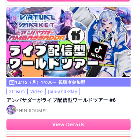
12/15（月）14:00～ 視聴者参加型
Stream
Video
Join-and-Play
アンバサダーがライブ配信型ワールドツアー #6
SHIN ROUMEI
View Details