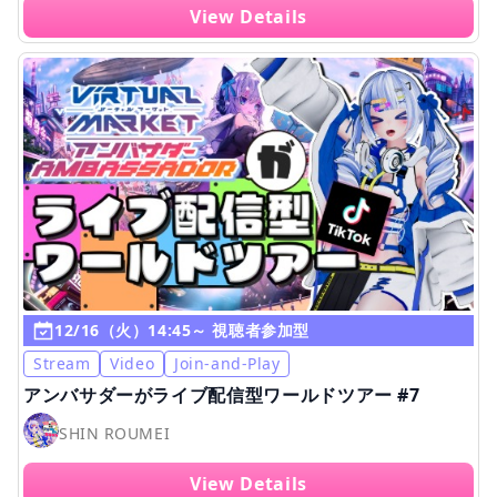
View Details
12/16（火）14:45～ 視聴者参加型
Stream
Video
Join-and-Play
アンバサダーがライブ配信型ワールドツアー #7
SHIN ROUMEI
View Details