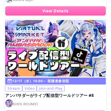
View Details
12/17（水）16:00～ 視聴者参加型
Stream
Video
Join-and-Play
アンバサダーがライブ配信型ワールドツアー #8
SHIN ROUMEI