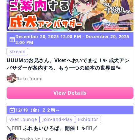
December 20, 2025 12:00 PM - December 20, 2025
2:00 PM
Stream
UUUMのお兄さん、Vketへおいでませ！✨ 成犬アン
バサダーが案内する、もう一つの絵本の世界📖🐾
Ruku Inumi
View Details
12/19（金）２２時～
Vket Lounge
Join-and-Play
Exhibitor
＼🧚‍♀️✨ ふれあいひろば、開催！ ✨🧚‍♂️／
Koneko No Luw