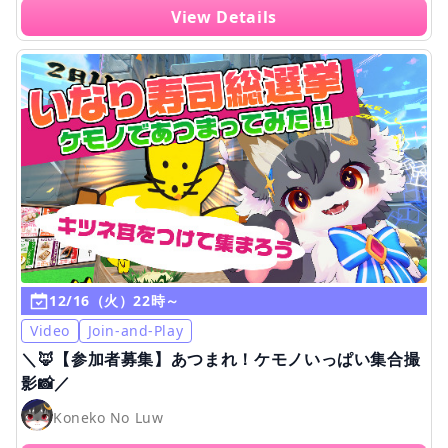
View Details
12/16（火）22時～
Video
Join-and-Play
＼🦊【参加者募集】あつまれ！ケモノいっぱい集合撮
影📸／
Koneko No Luw