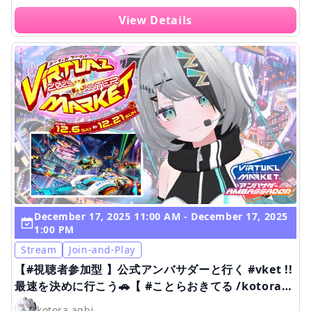
View Details
December 17, 2025 11:00 AM - December 17, 2025
1:00 PM
Stream
Join-and-Play
【#視聴者参加型 】公式アンバサダーと行く #vket !!
最速を決めに行こう🚗【 #ことらおきてる /kotora
aqbi 】
kotora aqbi