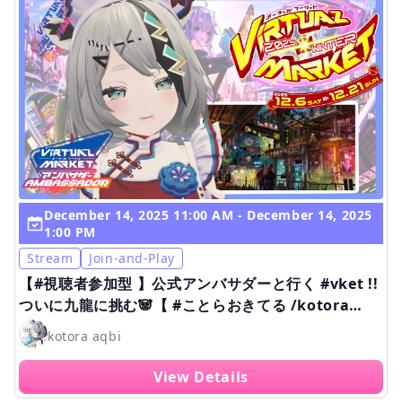
December 14, 2025 11:00 AM - December 14, 2025
1:00 PM
Stream
Join-and-Play
【#視聴者参加型 】公式アンバサダーと行く #vket !!
ついに九龍に挑む🐼【 #ことらおきてる /kotora
aqbi 】
kotora aqbi
View Details