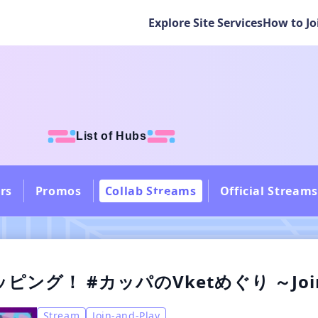
Explore Site Services
How to Jo
List of Hubs
rs
Promos
Collab Streams
Official Streams
ッピング！ #カッパのVketめぐり ～Jo
Stream
Join-and-Play