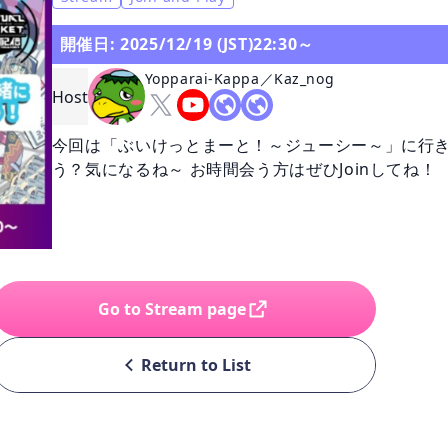
開催日: 2025/12/19 (JST)22:30～
Yopparai-Kappa／Kaz_nog
Host
今回は「ぶいけっとまーと！～ジューシー～」に行き
う？気になるね～ お時間会う方はぜひJoinしてね！
Go to Stream page
Return to List