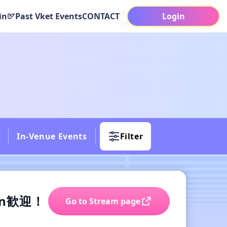
in
Past Vket Events
CONTACT
Login
In-Venue Events
Filter
in歓迎！
Go to Stream page