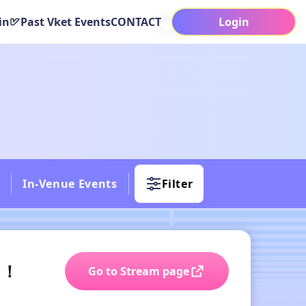
in
Past Vket Events
CONTACT
Login
In-Venue Events
Filter
す！
Go to Stream page