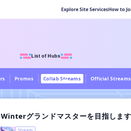
Explore Site Services
How to Jo
List of Hubs
rs
Promos
Collab Streams
Official Streams
5Winterグランドマスターを目指しま
Stream