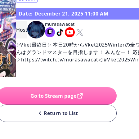
Date: December 21, 2025 11:00 AM
murasawacat
Host
✨Vket最終日✨ 本日20時からVket2025Wint
んはグランドマスターを目指します！ みんなー！ 応
▷https://twitch.tv/murasawacat◁ #Vket2025
Go to Stream page
Return to List