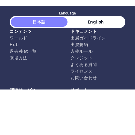
Language
 日本語 
 English 
コンテンツ
ドキュメント
ワールド
出展ガイドライン
Hub
出展規約
過去Vket一覧
入稿ルール
来場方法
クレジット
よくある質問
ライセンス
お問い合わせ
関連サービス
サポート
Vket Avatar Maker
運営会社
Vket Cloud
プライバシーポリシー
利用規約
特定商取引に基づく表記