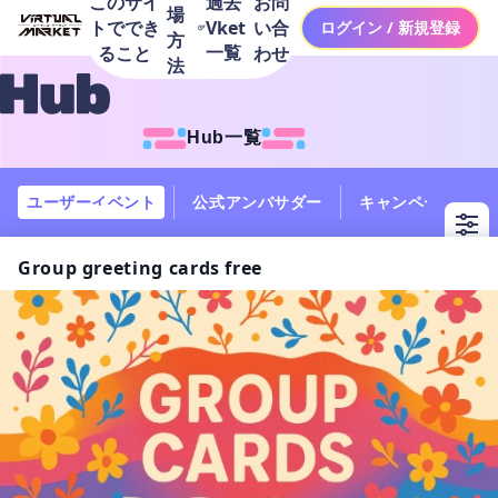
このサイ
お問
過去
場
トででき
い合
Vket
ログイン / 新規登録
方
一覧
ること
わせ
法
Hub一覧
ユーザーイベント
公式アンバサダー
キャンペーン
Group greeting cards free